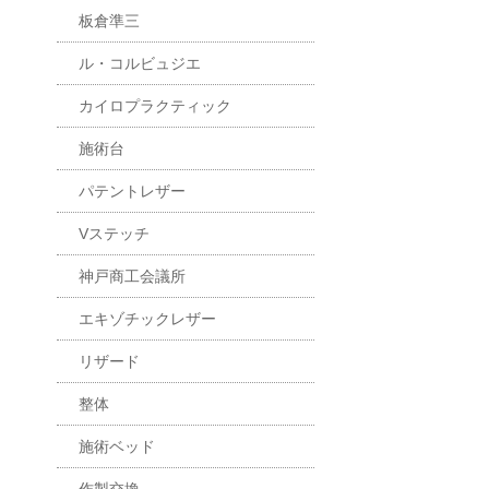
板倉準三
ル・コルビュジエ
カイロプラクティック
施術台
パテントレザー
Vステッチ
神戸商工会議所
エキゾチックレザー
リザード
整体
施術ベッド