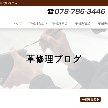
研究所 神戸店
トップ
革修理品目
革修理料金
革修理実績
革修理
革修理ブログ