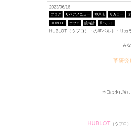
2023/06/16
ブログ
リペアメニュー
神戸店
リカラー
HUBLOT
ウブロ
腕時計
革ベルト
HUBLOT（ウブロ）・の革ベルト・リカラー施工
みな
革研究
本日は少し珍し
HUBLOT
（ウブロ）