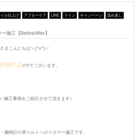
オイル仕上げ
アフターケア
LINE
ライン
キャンペーン
染め直し
【Before/After】
さまこんにちは＼(^o^)／
所神戸店
のYでございます。
い施工事例をご紹介させて頂きます♪
・腕時計の革ベルトへのリカラー施工です。