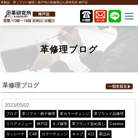
革製品・革ソファー修理｜神戸市の革修理なら革研究所 神戸店
革修理ブログ
革修理ブログ
2023/05/02
ブログ
革ソファ・椅子修理
革カラーチェンジ
革ブランド品修理
リペアメニュー
神戸店
キズ修理
革ブランド染め直し
Cassina
カッシーナ
CAB
カラーチェンジ
キャブ
412
黄ばみ