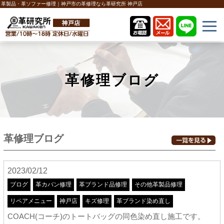
革製品・革ソファー修理｜神戸市の革修理なら革研究所 神戸店
革修理ブログ
革修理ブログ
2023/02/12
ブログ
革カバン修理
革ブランド品修理
その他革製品修理
リペアメニュー
神戸店
キズ修理
革ブランド染め直し
COACH(コーチ)のトートバッグの同色染め直し施工です。