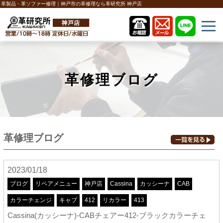
革製品・革ソファー修理｜神戸市の革修理なら革研究所 神戸店
革修理ブログ
革修理ブログ
2023/01/18
ブログ
リペアメニュー
神戸店
Cassina
カッシーナ
CAB
カラーチェンジ
キャブ
412
リカラー
413
Cassina(カッシーナ)-CABチェアー412-ブラックカラーチェ