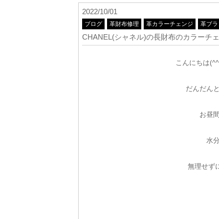
2022/10/01
ブログ
革財布修理
革カラーチェンジ
革ブラ
CHANEL(シャネル)の長財布のカラーチ
こんにちは(^^)
だんだん
お昼
水
無理せずに