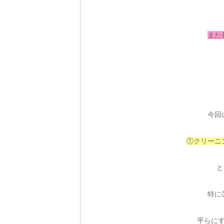
また
今回
①クリーニ
と
特に
平らに