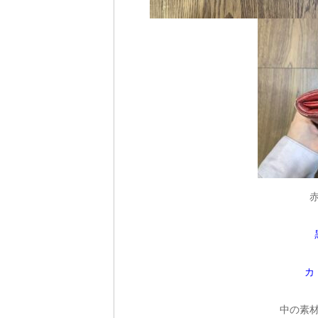
カ
中の素