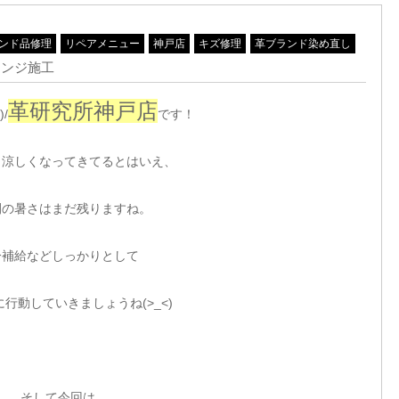
ンド品修理
リペアメニュー
神戸店
キズ修理
革ブランド染め直し
ェンジ施工
革研究所神戸店
/
です！
と涼しくなってきてるとはいえ、
間の暑さはまだ残りますね。
分補給などしっかりとして
行動していきましょうね(>_<)
そして今回は