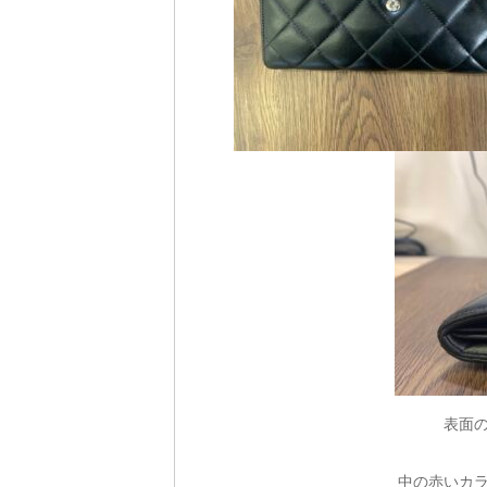
表面
中の赤いカ