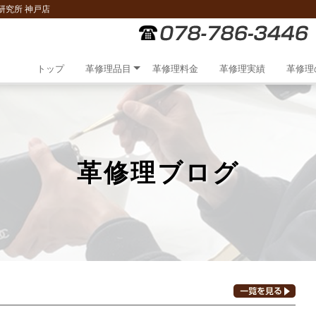
研究所 神戸店
トップ
革修理品目
革修理料金
革修理実績
革修理
革修理ブログ