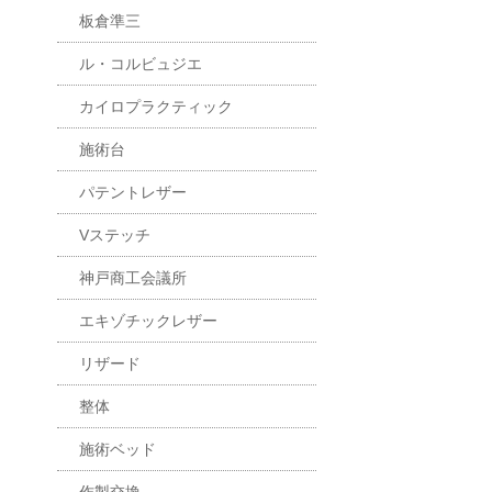
板倉準三
ル・コルビュジエ
カイロプラクティック
施術台
パテントレザー
Vステッチ
神戸商工会議所
エキゾチックレザー
リザード
整体
施術ベッド