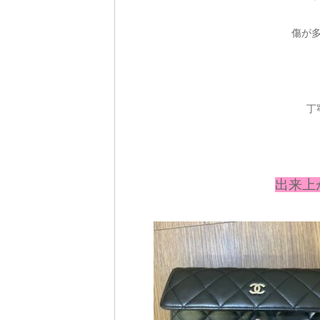
傷が
丁
出来上