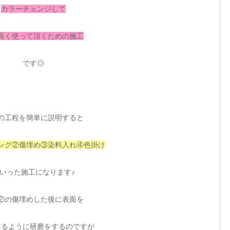
カラーチェンジして
長く使って頂くための施工
です◎
の工程を簡単に説明すると
ング②傷埋め③染料入れ④色掛け
いった施工になります♪
②の傷埋めした後に表面を
するように研磨をするのですが