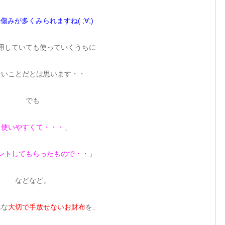
傷みが多くみられますね( ;∀;)
用していても使っていくうちに
ないことだとは思います・・
でも
「
使いやすくて・・・
」
ントしてもらったもので・・
」
などなど。
んな
大切で手放せないお財布
を、