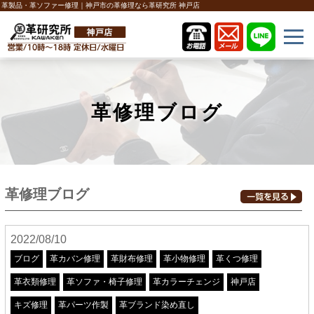
革製品・革ソファー修理｜神戸市の革修理なら革研究所 神戸店
革修理ブログ
革修理ブログ
2022/08/10
ブログ
革カバン修理
革財布修理
革小物修理
革くつ修理
革衣類修理
革ソファ・椅子修理
革カラーチェンジ
神戸店
キズ修理
革パーツ作製
革ブランド染め直し