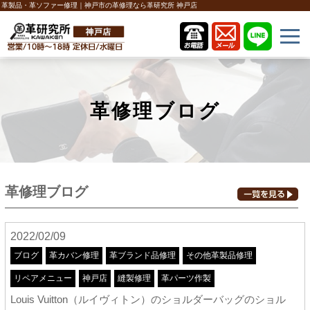
革製品・革ソファー修理｜神戸市の革修理なら革研究所 神戸店
革修理ブログ
革修理ブログ
2022/02/09
ブログ
革カバン修理
革ブランド品修理
その他革製品修理
リペアメニュー
神戸店
縫製修理
革パーツ作製
Louis Vuitton（ルイヴィトン）のショルダーバッグのショル