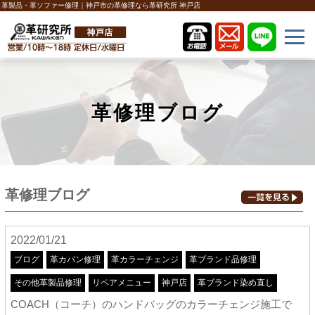
革製品・革ソファー修理｜神戸市の革修理なら革研究所 神戸店
革修理ブログ
革修理ブログ
2022/01/21
ブログ
革カバン修理
革カラーチェンジ
革ブランド品修理
その他革製品修理
リペアメニュー
神戸店
革ブランド染め直し
COACH（コーチ）のハンドバッグのカラーチェンジ施工で