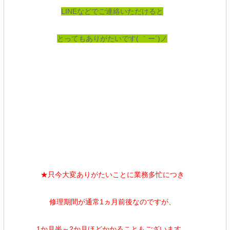
LINEなどでご連絡
いただけると
とってもありがたいです( ｀ー´)ノ
★只今大変ありがたいことに業務多忙につき
修理期間が通常1ヵ月前後なのですが、
1か月半～2か月ほどかかることもございます。