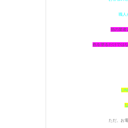
職人
他の業者
色を塗るだけでは
LI
ただ、お