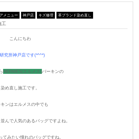
アメニュー
神戸店
キズ修理
革ブランド染め直し
施工
こんにちわ
研究所神戸店です(*^^*)
ら
HERMES(エルメス)
バーキンの
染め直し施工です。
ーキンはエルメスの中でも
と並んで人気のあるバッグですよね。
ってみたい憧れのバッグですね。