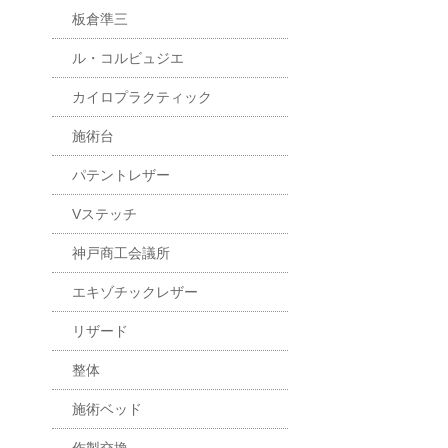
板倉準三
ル・コルビュジエ
カイロプラクティック
施術台
パテントレザー
Vステッチ
神戸商工会議所
エキゾチックレザー
リザード
整体
施術ベッド