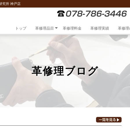
研究所 神戸店
トップ
革修理品目
革修理料金
革修理実績
革修理
革修理ブログ