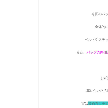
今回のバ
全体的
ベルトやステ
また、
バッグの内側
まず
革に付いた汚
実は
染め直しを