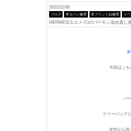
2021/11/30
ブログ
革カバン修理
革ブランド品修理
リペ
HERMES(エルメス)のバーキン染め直し
革
今回はこち
バ
ケリーバッグ
女性なら持