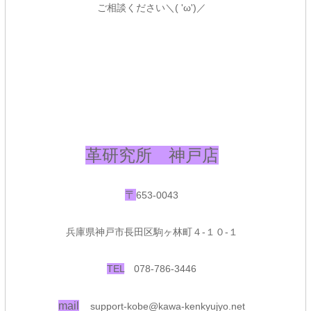
ご相談ください＼( 'ω')／
革研究所 神戸店
〒
653-0043
兵庫県神戸市長田区駒ヶ林町４-１０-１
TEL
078-786-3446
mail
support-kobe@kawa-kenkyujyo.net