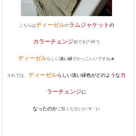
ディーゼル
ラムジャケット
の
こちらは
の
カラーチェンジ
前です(*´艸`*)
ディーゼル
らしい
淡い緑
でかっこいいですね★
ディーゼル
らしい淡い緑色がどのような
カ
それでは、
ラー
チェンジ
に
なったのか
ご覧ください(∩´∀｀)∩