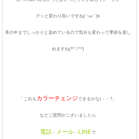
グッと変わり良いですね(`･ω･´)b
革の中までしっかりと染めているので気分も変わって季節を楽し
めますね(*^▽^*)
カラーチェンジ
「これも
できるかな(・・?」
などご質問がございましたら
電話
メール
LINE
・
・
で