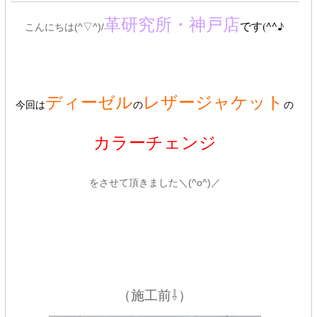
革研究所・神戸店
です(^^♪
こんにちは(^▽^)/
ディーゼル
レザージャケット
今回は
の
の
カラーチェンジ
をさせて頂きました＼(^o^)／
（施工前⇩）