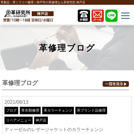
革製品・革ソファー修理｜神戸市の革修理なら革研究所 神戸店
革修理ブログ
革修理ブログ
2021/08/13
ブログ
革衣類修理
革カラーチェンジ
革ブランド品修理
リペアメニュー
神戸店
ディーゼルのレザージャケットのカラーチェンジ