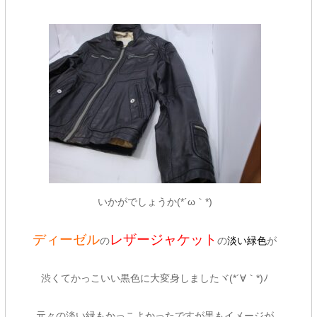
いかがでしょうか(*´ω｀*)
ディーゼル
レザージャケット
の
の
淡い緑色
が
渋くてかっこいい黒色に大変身しましたヾ(*´∀｀*)ﾉ
元々の淡い緑もかっこよかったですが黒もイメージが