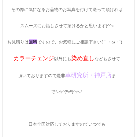
その際に気になるお品物のお写真を付けて送って頂ければ
スムーズにお話しさせて頂けるかと思います(^^♪
お見積りは
無料
ですので、お気軽にご相談下さい(｀・ω・´)ゞ
カラーチェンジ
染め直し
以外にも
などもさせて
革研究所・神戸店
頂いておりますので是非
ま
で°˖☆◝(⁰▿⁰)◜☆˖°
日本全国対応しておりますのでいつでも