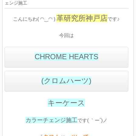
ェンジ施工
革研究所神戸店
こんにちわ( ◠‿◠ )
です♪
今回は
CHROME HEARTS
(クロムハーツ)
キーケース
カラーチェンジ施工
です( ｀ー´)ノ