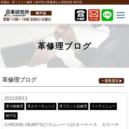
革製品・革ソファー修理｜神戸市の革修理なら革研究所 神戸店
革修理ブログ
革修理ブログ
2021/09/13
革小物修理
革カラーチェンジ
革ブランド品修理
リペアメニュー
神戸店
CHROME HEARTS(クロムハーツ)のキーケース カラーチ