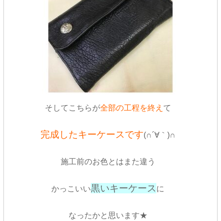
そしてこちらが
全部の工程を終え
て
完成したキーケースです
(∩´∀｀)∩
施工前のお色とはまた違う
黒いキーケース
かっこいい
に
なったかと思います★