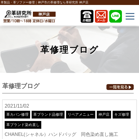
革製品・革ソファー修理｜神戸市の革修理なら革研究所 神戸店
革修理ブログ
革修理ブログ
2021/11/02
革カバン修理
革ブランド品修理
リペアメニュー
神戸店
キズ修理
革ブランド染め直し
CHANEL(シャネル）ハンドバッグ 同色染め直し施工