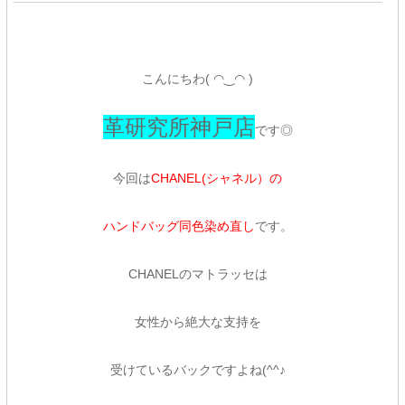
こんにちわ( ◠‿◠ )
革研究所神戸店
です◎
今回は
CHANEL(シャネル）の
ハンドバッグ同色染め直し
です。
CHANELのマトラッセは
女性から絶大な支持を
受けているバックですよね(^^♪