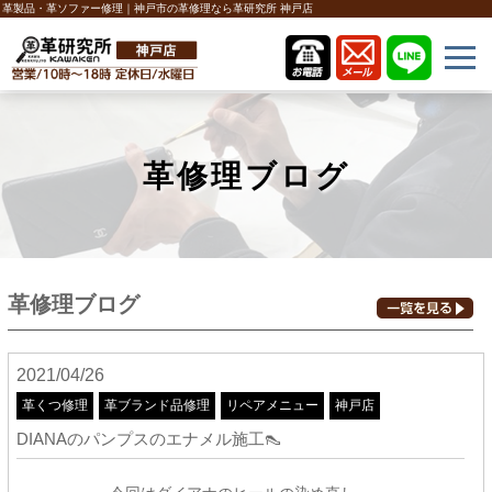
革製品・革ソファー修理｜神戸市の革修理なら革研究所 神戸店
革修理ブログ
革修理ブログ
2021/04/26
革くつ修理
革ブランド品修理
リペアメニュー
神戸店
DIANAのパンプスのエナメル施工👠