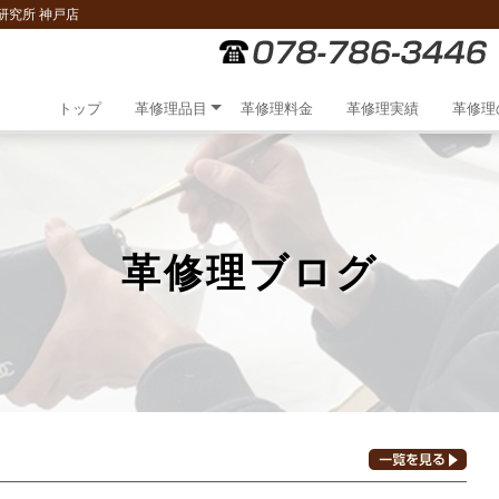
研究所 神戸店
トップ
革修理品目
革修理料金
革修理実績
革修理
革修理ブログ