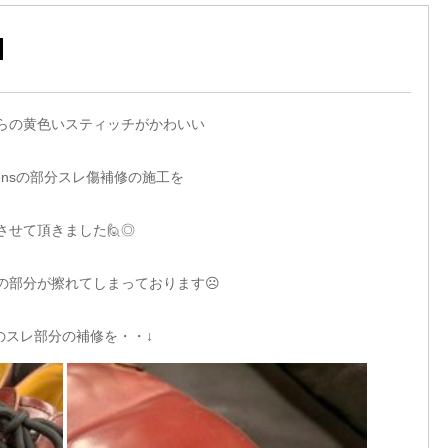
らの黄色いスティッチがかわいい
artensの部分スレ傷補修の施工を
させて頂きました🙋◎
の部分が擦れてしまっております☹
のスレ部分の補修を・・↓