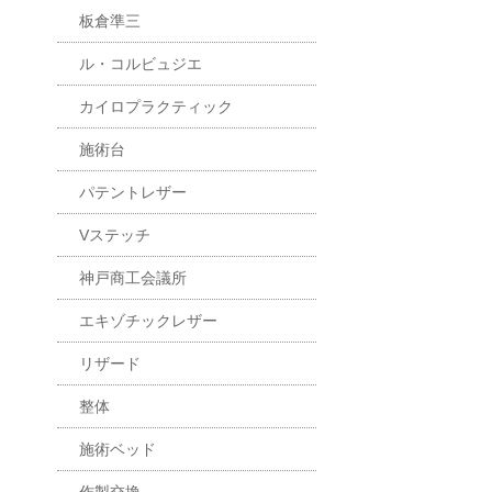
板倉準三
ル・コルビュジエ
カイロプラクティック
施術台
パテントレザー
Vステッチ
神戸商工会議所
エキゾチックレザー
リザード
整体
施術ベッド