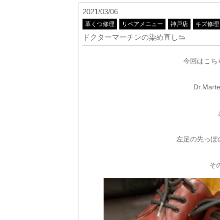
2021/03/06
革くつ修理
リペアメニュー
神戸店
キズ修理
ドクターマーチンの染め直し👟
今回はこち
Dr.M
左足の先っぽ
そ