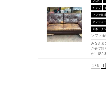
ブログ
キャブ
ソファ修
アンティ
スネーク
ソファ＆
みなさま
させて頂
が、現在
1 / 6
1