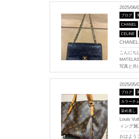
2025/06/
ブログ
CHANEL
CELINE
CHAN
こんにちは
MATEL
写真と共
2025/05/
ブログ
カラーチ
染め直し
Louis
ィング施工【
おはようご