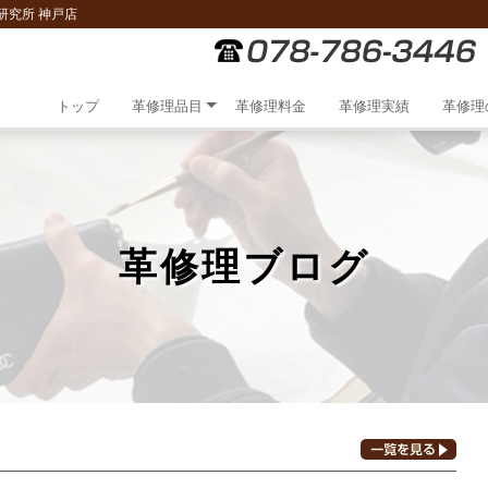
研究所 神戸店
トップ
革修理品目
革修理料金
革修理実績
革修理
革修理ブログ