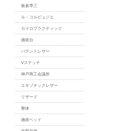
板倉準三
ル・コルビュジエ
カイロプラクティック
施術台
パテントレザー
Vステッチ
神戸商工会議所
エキゾチックレザー
リザード
整体
施術ベッド