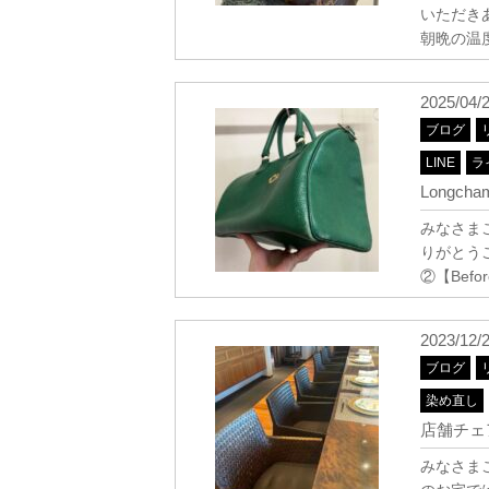
いただき
朝晩の温
2025/04/
ブログ
LINE
ラ
Longch
みなさま
りがとうご
②【Befor
2023/12/
ブログ
染め直し
店舗チェア
みなさまこ