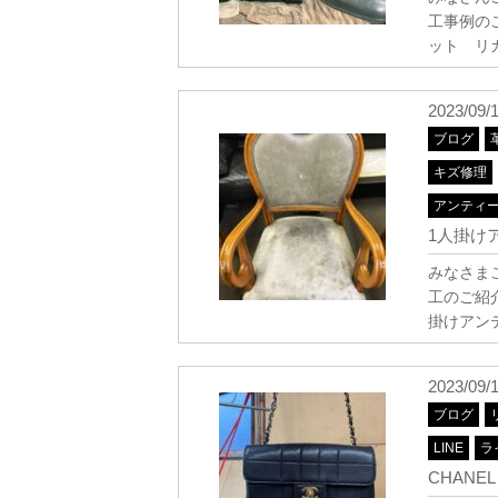
工事例の
ット リ
2023/09/
ブログ
キズ修理
アンティ
1人掛け
みなさま
工のご紹
掛けアン
2023/09/
ブログ
LINE
ラ
CHANE