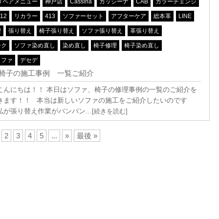
リペアメニュー
神戸店
Cassina
カッシーナ
CAB
カラーチェンジ
412
リカラー
413
ソファーセット
アフターケア
総本革
LINE
理
張り替え
椅子張り替え
ソファ張り替え
革張り替え
ーク
ソファ染め直し
染め直し
椅子修理
椅子染め直し
ソファ
デセデ
椅子の施工事例 一覧ご紹介
こんにちは！！ 本日はソファ、椅子の修理事例の一覧のご紹介を
きます！！ 本当は新しいソファの施工をご紹介したいのです
私が張り替え作業がパンパン
…[続きを読む]
2
3
4
5
...
»
最後 »