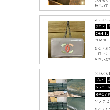
のお宅で
神戸の某
2023/09/
ブログ
CHANEL
CHAN
みなさまこ
一日です
を願います(
2023/09/
ブログ
ソファー
椅子染め
ソファセ
みなさん