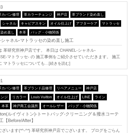
03
革カバン修理
革カラーチェンジ
神戸店
革ブランド染め直し
シャネル
キャビアスキン
オイル仕上げ
アフターケア
マトラッセ
染め直し
本革
バッグ・小物関係
EL-シャネル-マトラッセの染め直し施工
 革研究所神戸店です。 本日は CHANEL-シャネル-
ASSE-マトラッセ- の 施工事例をご紹介させていただきます。 施工
に マトラッセについても
…[続きを読む]
01
革カバン修理
革ブランド品修理
リペアメニュー
神戸店
ェンジ
リカラー
Louis Vuitton
オイル仕上げ
LINE
ライン
本革
神戸商工会議所
オールレザー
バッグ・小物関係
 Vuitton(ルイヴィトン)-トートバッグ-クリーニング＆撥水コーテ
Before/After】
ざいます(*^-^*) 革研究所神戸店でございます。 ブログをごらん