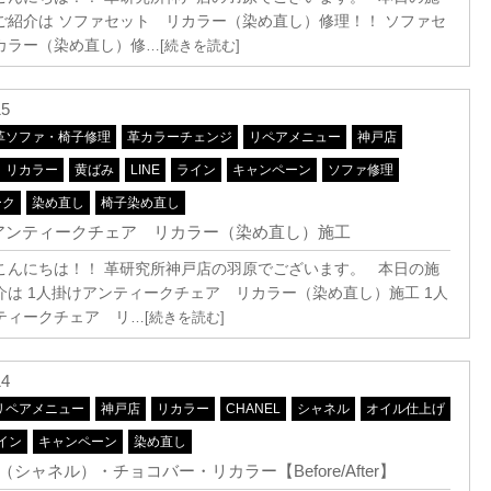
ご紹介は ソファセット リカラー（染め直し）修理！！ ソファセ
カラー（染め直し）修
…[続きを読む]
15
革ソファ・椅子修理
革カラーチェンジ
リペアメニュー
神戸店
リカラー
黄ばみ
LINE
ライン
キャンペーン
ソファ修理
ーク
染め直し
椅子染め直し
アンティークチェア リカラー（染め直し）施工
こんにちは！！ 革研究所神戸店の羽原でございます。 本日の施
介は 1人掛けアンティークチェア リカラー（染め直し）施工 1人
ティークチェア リ
…[続きを読む]
14
リペアメニュー
神戸店
リカラー
CHANEL
シャネル
オイル仕上げ
イン
キャンペーン
染め直し
L（シャネル）・チョコバー・リカラー【Before/After】