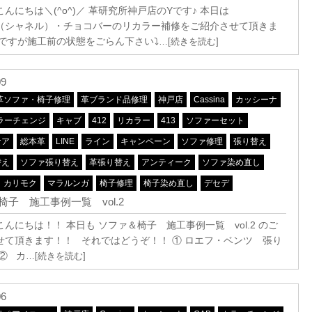
んにちは＼(^o^)／ 革研究所神戸店のYです♪ 本日は
EL（シャネル）・チョコバーのリカラー補修をご紹介させて頂きま
速ですが施工前の状態をごらん下さい⤵
…[続きを読む]
09
革ソファ・椅子修理
革ブランド品修理
神戸店
Cassina
カッシーナ
ラーチェンジ
キャブ
412
リカラー
413
ソファーセット
ケア
総本革
LINE
ライン
キャンペーン
ソファ修理
張り替え
替え
ソファ張り替え
革張り替え
アンティーク
ソファ染め直し
カリモク
マラルンガ
椅子修理
椅子染め直し
デセデ
椅子 施工事例一覧 vol.2
んにちは！！ 本日も ソファ＆椅子 施工事例一覧 vol.2 のご
せて頂きます！！ それではどうぞ！！ ① ロエフ・ベンツ 張り
② カ
…[続きを読む]
06