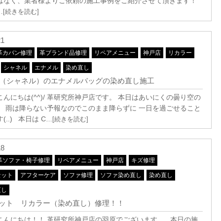
はなく、業者様よりご依頼の施工事例をご紹介させて頂きます！
…[続きを読む]
21
革カバン修理
革ブランド品修理
リペアメニュー
神戸店
リカラー
シャネル
エナメル
染め直し
EL（シャネル）のエナメルバッグの染め直し施工
んにちは(^^)/ 革研究所神戸店です。 本日はあいにくの曇り空の
。 雨は降らない予報なのでこのまま降らずに 一日を過ごせること
..) 本日は C
…[続きを読む]
18
革ソファ・椅子修理
リペアメニュー
神戸店
キズ修理
セット
アフターケア
ソファ修理
ソファ染め直し
染め直し
直し
ット リカラー（染め直し）修理！！
こんにちは！！ 革研究所神戸店の羽原でございます。 本日の施