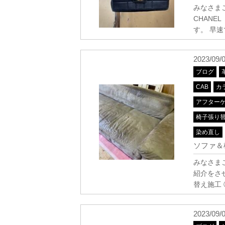
みなさまこ
CHAN
す。 早
2023/09/
ブログ
CAB
カ
アフター
椅子張り
染め直し
ソファ＆
みなさまこ
紹介をさ
替え施工 
2023/09/