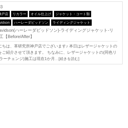
03
神戸店
リカラー
オイル仕上げ
ジャケット・コート類
vidson
ハーレーダビッドソン
ライディングジャケット
y-Davidson(ハーレーダビッドソン)-ライディングジャケット-リ
Before/After】
にちは、革研究所神戸店でございます♪ 本日はレザージャケットの
をご紹介させて頂きます。 ちなみに、レザージャケットの(同色リ
カラーチェンジ)施工は現在1か月
…[続きを読む]