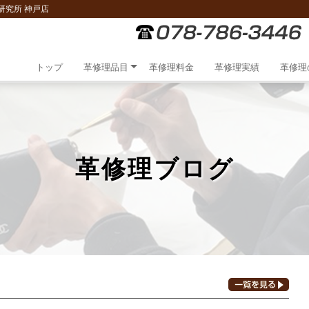
研究所 神戸店
トップ
革修理品目
革修理料金
革修理実績
革修理
革修理ブログ