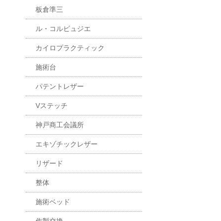
板倉準三
ル・コルビュジエ
カイロプラクティック
施術台
パテントレザー
Vステッチ
神戸商工会議所
エキゾチックレザー
リザード
整体
施術ベッド