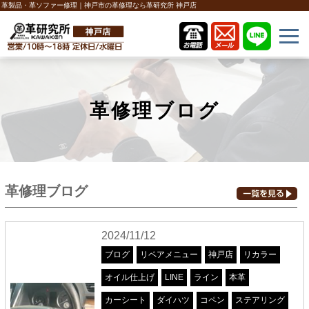
革製品・革ソファー修理｜神戸市の革修理なら革研究所 神戸店
革修理ブログ
革修理ブログ
2024/11/12
ブログ
リペアメニュー
神戸店
リカラー
オイル仕上げ
LINE
ライン
本革
カーシート
ダイハツ
コペン
ステアリング