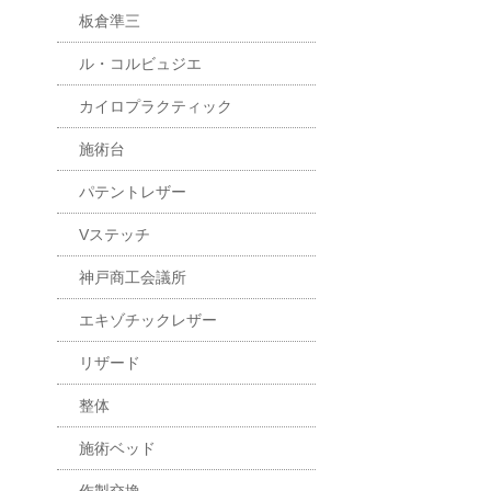
板倉準三
ル・コルビュジエ
カイロプラクティック
施術台
パテントレザー
Vステッチ
神戸商工会議所
エキゾチックレザー
リザード
整体
施術ベッド