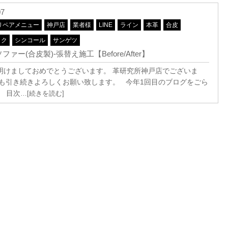
07
リペアメニュー
神戸店
業者様
LINE
ライン
本革
合皮
ック
シンコール
サンゲツ
ファー(合皮製)-張替え施工【Before/After】
明けましておめでとうございます。 革研究所神戸店でございま
年も引き続きよろしくお願い致します。 今年1回目のブログをごら
♪ 目次
…[続きを読む]