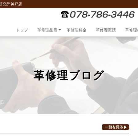
研究所 神戸店
トップ
革修理品目
革修理料金
革修理実績
革修理
革修理ブログ