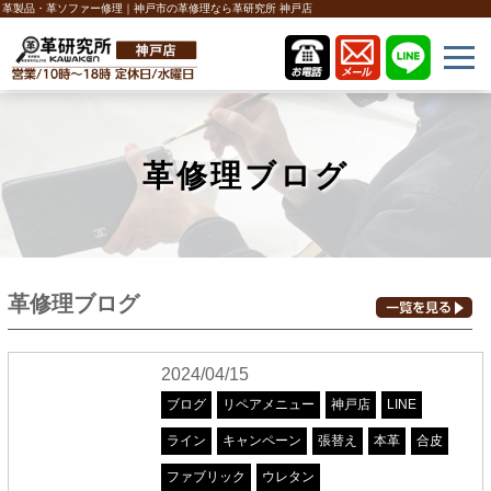
革製品・革ソファー修理｜神戸市の革修理なら革研究所 神戸店
革修理ブログ
革修理ブログ
2024/04/15
ブログ
リペアメニュー
神戸店
LINE
ライン
キャンペーン
張替え
本革
合皮
ファブリック
ウレタン