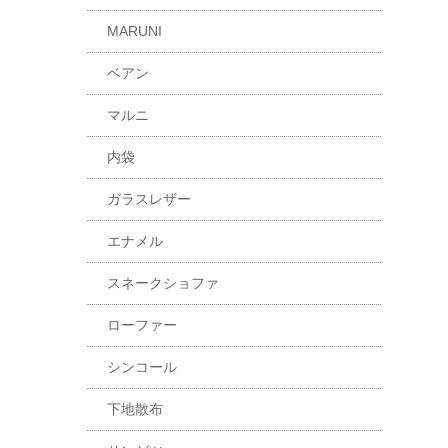
MARUNI
ベアン
マルニ
内袋
ガラスレザー
エナメル
スネークショファ
ローファー
シンコール
下地散布