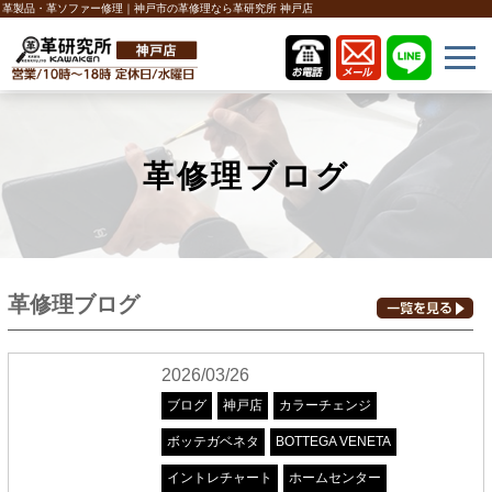
革製品・革ソファー修理｜神戸市の革修理なら革研究所 神戸店
革修理ブログ
革修理ブログ
2026/03/26
ブログ
神戸店
カラーチェンジ
ボッテガベネタ
BOTTEGA VENETA
イントレチャート
ホームセンター