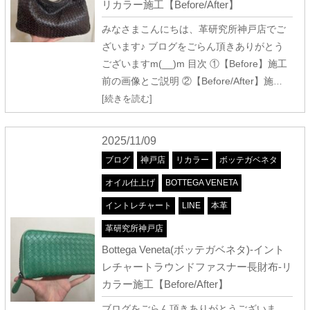
リカラー施工【Before/After】
みなさまこんにちは、革研究所神戸店でご
ざいます♪ ブログをごらん頂きありがとう
ございますm(__)m 目次 ①【Before】施工
前の画像とご説明 ②【Before/After】施
…
[続きを読む]
2025/11/09
ブログ
神戸店
リカラー
ボッテガベネタ
オイル仕上げ
BOTTEGA VENETA
イントレチャート
LINE
本革
革研究所神戸店
Bottega Veneta(ボッテガベネタ)-イント
レチャートラウンドファスナー長財布-リ
カラー施工【Before/After】
ブログをごらん頂きありがとうございま