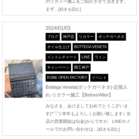
のリカラー施工をご紹介させて頂きます。
まず
…[続きを読む]
2024/01/03
ブログ
神戸店
リカラー
ボッテガベネタ
オイル仕上げ
BOTTEGA VENETA
イントレチャート
LINE
ライン
キャンペーン
開工神戸
KOBE OPEN FACTORY
イベント
Bottega Veneta(ボッテガベネタ)-定期入
れ-リカラー施工【Before/After】
みなさま、あけましておめでとうございま
す(*’▽’) 本年もよろしくお願い致します♪ 当
店の営業開始は5(金)からですが、LINEやメ
ールでのお問い合わせは
…[続きを読む]