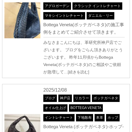
アグロガーデン
クラシック イントレチャート
マキシイントレチャート
ダニエル・リー
Bottega Veneta(ボッテガベネタ)の施工事
例をまとめてご紹介させて頂きます。
みなさまこんにちは、革研究所神戸店でご
ざいます。 ブログをごらん頂きありがとう
ございます。 昨年11月頃からBottega
Veneta(ボッテガベネタ)のご相談やご依頼
が急増して
…[続きを読む]
2025/12/08
ブログ
神戸店
リカラー
ボッテガベネタ
オイル仕上げ
BOTTEGA VENETA
イントレチャート
下地散布
本革
ホップ
Bottega Veneta (ボッテガベネタ)-ホップ-