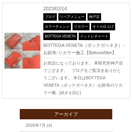
2023/02/14
ブログ
リペアメニュー
神戸店
カラーチェンジ
リカラー
オイル仕上げ
BOTTEGA VENETA
イントレチャート
BOTTEGA VENETA（ボッテガベネタ）-
お財布-リカラー施工【Before/After】
お世話になっております。 革研究所神戸店
でござます。 ブログをご覧頂きありがと
うございます。 本日はBOTTEGA
VENETA（ボッテガベネタ）-お財布のリカ
ラー施
…[続きを読む]
アーカイブ
2026年7月
(4)