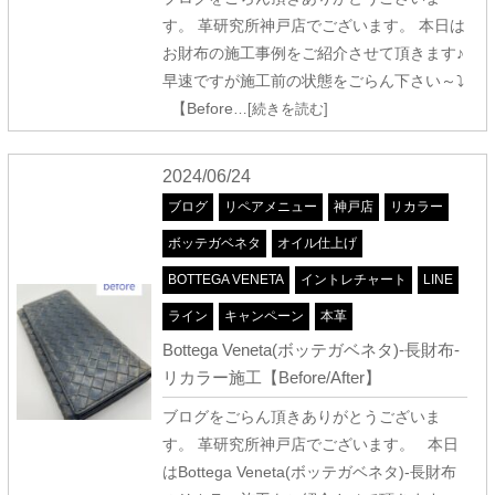
す。 革研究所神戸店でございます。 本日は
お財布の施工事例をご紹介させて頂きます♪
早速ですが施工前の状態をごらん下さい～⤵
【Before
…[続きを読む]
2024/06/24
ブログ
リペアメニュー
神戸店
リカラー
ボッテガベネタ
オイル仕上げ
BOTTEGA VENETA
イントレチャート
LINE
ライン
キャンペーン
本革
Bottega Veneta(ボッテガベネタ)-長財布-
リカラー施工【Before/After】
ブログをごらん頂きありがとうございま
す。 革研究所神戸店でございます。 本日
はBottega Veneta(ボッテガベネタ)-長財布