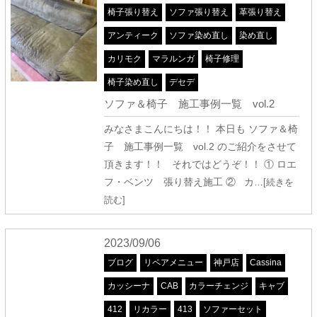
椅子張り替え
ソファ張り替え
革張り替え
アンティーク
ソファ染め直し
染め直し
カリモク
マラルンガ
椅子修理
椅子染め直し
デセデ
ソファ＆椅子 施工事例一覧 vol.2
みなさまこんにちは！！ 本日も ソファ＆椅
子 施工事例一覧 vol.2 のご紹介をさせて
頂きます！！ それではどうぞ！！ ① ロエ
フ・ベンツ 張り替え施工 ② カ
…[続きを
読む]
2023/09/06
ブログ
リペアメニュー
神戸店
Cassina
カッシーナ
CAB
カラーチェンジ
キャブ
412
リカラー
413
ソファーセット