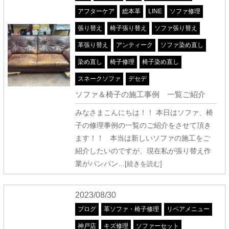
アフターケア
総本革
LINE
ソファ修理
張り替え
椅子張り替え
ソファ張り替え
革張り替え
アンティーク
ソファ染め直し
染め直し
椅子修理
椅子染め直し
スネークソファ
デセデ
ソファ＆椅子の施工事例 一覧ご紹介
みなさまこんにちは！！ 本日はソファ、椅
子の修理事例の一覧のご紹介をさせて頂き
ます！！ 本当は新しいソファの施工をご
紹介したいのですが、現在私が張り替え作
業がパンパン
…[続きを読む]
2023/08/30
ブログ
革ソファ・椅子修理
リペアメニュー
神戸店
キズ修理
ソファーセット