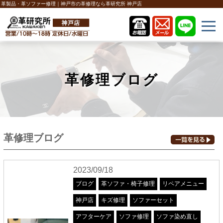
革製品・革ソファー修理｜神戸市の革修理なら革研究所 神戸店
革修理ブログ
革修理ブログ
2023/09/18
ブログ
革ソファ・椅子修理
リペアメニュー
神戸店
キズ修理
ソファーセット
アフターケア
ソファ修理
ソファ染め直し