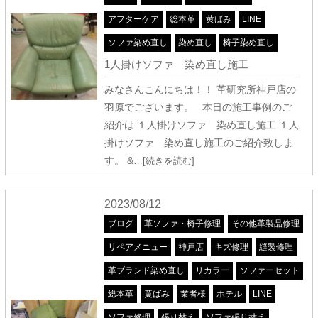
アフターケア
総本革
黄ばみ
LINE
ソファ染め直し
染め直し
椅子染め直し
1人掛けソファ 染め直し施工
みなさんこんにちは！！ 革研究所神戸店の
羽原でございます。 本日の施工事例のご
紹介は １人掛けソファ 染め直し施工 １人
掛けソファ 染め直し施工のご紹介致しま
す。 &
…[続きを読む]
2023/08/12
ブログ
革ソファ・椅子修理
その他革製品修理
リペアメニュー
神戸店
キズ修理
縫製修理
革ブランド染め直し
リカラー
ソファーセット
総本革
黄ばみ
業者様
ホテル
LINE
ソファ修理
張り替え
ソファ張り替え