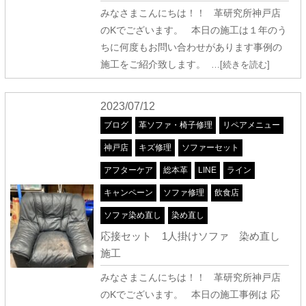
みなさまこんにちは！！ 革研究所神戸店
のKでございます。 本日の施工は１年のう
ちに何度もお問い合わせがあります事例の
施工をご紹介致します。
…[続きを読む]
2023/07/12
ブログ
革ソファ・椅子修理
リペアメニュー
神戸店
キズ修理
ソファーセット
アフターケア
総本革
LINE
ライン
キャンペーン
ソファ修理
飲食店
ソファ染め直し
染め直し
応接セット 1人掛けソファ 染め直し
施工
みなさまこんにちは！！ 革研究所神戸店
のKでございます。 本日の施工事例は 応