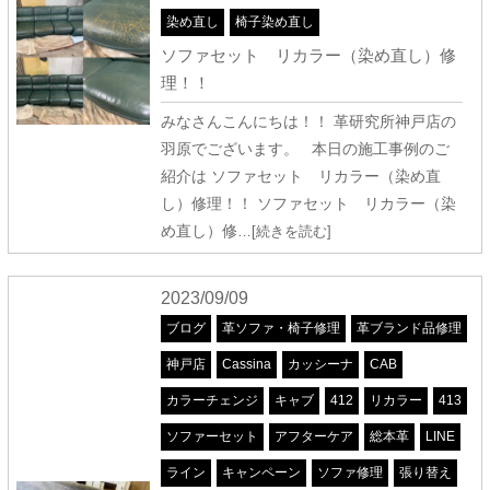
染め直し
椅子染め直し
ソファセット リカラー（染め直し）修
理！！
みなさんこんにちは！！ 革研究所神戸店の
羽原でございます。 本日の施工事例のご
紹介は ソファセット リカラー（染め直
し）修理！！ ソファセット リカラー（染
め直し）修
…[続きを読む]
2023/09/09
ブログ
革ソファ・椅子修理
革ブランド品修理
神戸店
Cassina
カッシーナ
CAB
カラーチェンジ
キャブ
412
リカラー
413
ソファーセット
アフターケア
総本革
LINE
ライン
キャンペーン
ソファ修理
張り替え