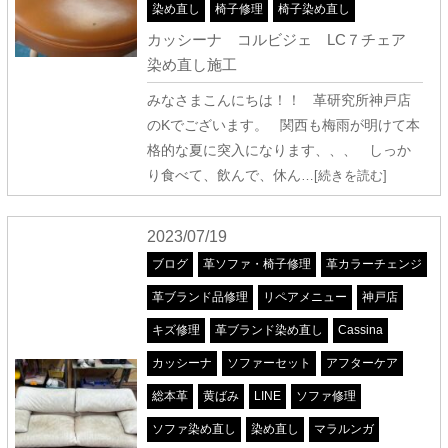
染め直し
椅子修理
椅子染め直し
カッシーナ コルビジェ LC７チェア
染め直し施工
みなさまこんにちは！！ 革研究所神戸店
のKでございます。 関西も梅雨が明けて本
格的な夏に突入になります、、、 しっか
り食べて、飲んで、休ん
…[続きを読む]
2023/07/19
ブログ
革ソファ・椅子修理
革カラーチェンジ
革ブランド品修理
リペアメニュー
神戸店
キズ修理
革ブランド染め直し
Cassina
カッシーナ
ソファーセット
アフターケア
総本革
黄ばみ
LINE
ソファ修理
ソファ染め直し
染め直し
マラルンガ