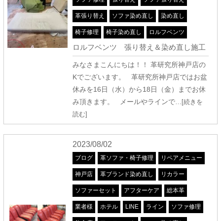
革張り替え
ソファ染め直し
染め直し
椅子修理
椅子染め直し
ロルフベンツ
ロルフベンツ 張り替え＆染め直し施工
みなさまこんにちは！！ 革研究所神戸店の
Kでございます。 革研究所神戸店ではお盆
休みを16日（水）から18日（金）までお休
み頂きます。 メールやラインで
…[続きを
読む]
2023/08/02
ブログ
革ソファ・椅子修理
リペアメニュー
神戸店
革ブランド染め直し
リカラー
ソファーセット
アフターケア
総本革
業者様
ホテル
LINE
ライン
ソファ修理