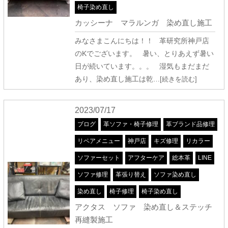
椅子染め直し
カッシーナ マラルンガ 染め直し施工
みなさまこんにちは！！ 革研究所神戸店
のKでございます。 暑い、とりあえず暑い
日が続いています。。。 湿気もまだまだ
あり、染め直し施工は乾
…[続きを読む]
2023/07/17
ブログ
革ソファ・椅子修理
革ブランド品修理
リペアメニュー
神戸店
キズ修理
リカラー
ソファーセット
アフターケア
総本革
LINE
ソファ修理
革張り替え
ソファ染め直し
染め直し
椅子修理
椅子染め直し
アクタス ソファ 染め直し＆ステッチ
再縫製施工