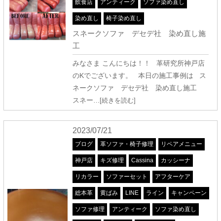
飲食店
アンティーク
ソファ染め直し
染め直し
椅子染め直し
スネークソファ デセデ社 染め直し施
工
みなさま こんにちは！！ 革研究所神戸店
のKでございます。 本日の施工事例は ス
ネークソファ デセデ社 染め直し施工
スネー
…[続きを読む]
2023/07/21
ブログ
革ソファ・椅子修理
リペアメニュー
神戸店
キズ修理
Cassina
カッシーナ
リカラー
ソファーセット
アフターケア
総本革
黄ばみ
LINE
ライン
キャンペーン
ソファ修理
アンティーク
ソファ染め直し