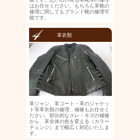
はお任せください。もちろん革靴の
修理に関してもブランド靴の修理可
能です。
革衣類
革ジャン、革コート・革のジャケッ
ト等革衣類の修理、補修もお任せく
ださい。部分的なスレ・キズの補修
から、革全体の色を変える（カラー
チェンジ）まで幅広く対応いたしま
す。