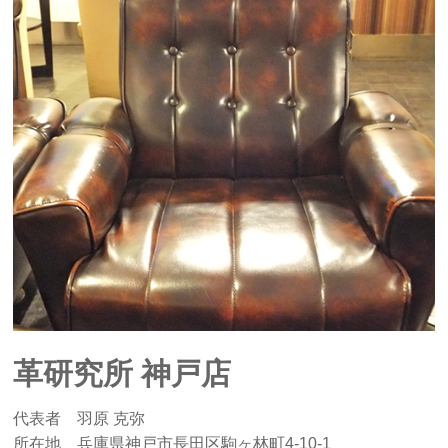
革研究所 神戸店
代表者 羽原 克弥
所在地 兵庫県神戸市長田区駒ヶ林町4‐10‐1