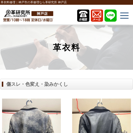
革衣料修理｜神戸市の革修理なら革研究所 神戸店
革衣料
傷スレ・色変え・染みかくし