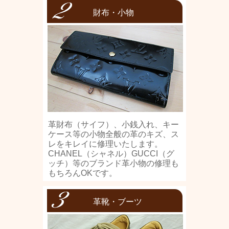
財布・小物
革財布（サイフ）、小銭入れ、キー
ケース等の小物全般の革のキズ、ス
レをキレイに修理いたします。
CHANEL（シャネル）GUCCI（グ
ッチ）等のブランド革小物の修理も
もちろんOKです。
革靴・ブーツ